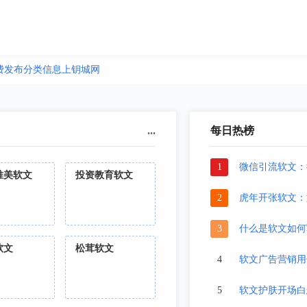
费发布分类信息上钥城网
...
每日热榜
1
微信引流软文：
唯美软文
投资教育软文
2
虎年开张软文：
3
什么是软文如何
软文
松茸软文
4
软文广告营销用
5
软文护肤开场白